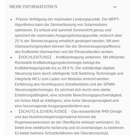
MEHR INFORMATIONEN
Präzise Verfolgung der maximalen Leistungspunkte. Der MPPT-
Algorithmus kann die Stromerfassung von Solarmodulen
optimieren. Es erfasst und sammelt Sonnenlicht genau und
speichert die maximalen Ausgangsleistungspunkte, wodurch über
25 % der Stromerzeugung erheblich gesteigert werden. Mit dem
Überwachungssystem können Sie die Stromerzeugungseffizienz
des Kraftwerks überwachen und die Personalkosten senken.
· 【HOCHLEISTUNG】 - Kraftübertragung umkehren. Mit effizienter
Rückwärts-Kraftübertragungstechnologie beträgt die
Kraftübertragungsrate bis zu 99,9 %. Die vollständige digitale
Steuerung kann durch intelligente Soft-Switching-Technologie und
integrierte MCU zum Laden von Modulen erreicht werden.
Einführung des Hochfrequenz-Schaltnetzteils und der SPWM-
Steuerungstechnologie. Es zeichnet sich durch eine starke
Entstörungsfähigkeit, eine schnelle Berechnungsgeschwindigkeit,
ein hohes Maß an Intelligenz, eine hohe Steuergenauigkeit und
eine hervorragende Ausgangswellenform aus.
· 【SCHUTZ & ZUVERLÄSSIG】 - Das wasserdichte IP65-Design
und das Aluminiumlegierungsmaterial können die
Regenwassererosion an der Oberfläche wirksam verhindern. Es
bietet eine elektrische Isolierung und ist zuverlässiger zu bedienen.
Es bietet mehrere Schutzfunktionen wie Überstromschutz,