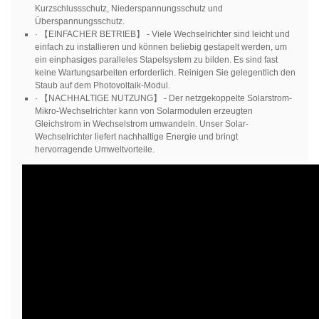
Kurzschlussschutz, Niederspannungsschutz und
Überspannungsschutz.
· 【EINFACHER BETRIEB】 - Viele Wechselrichter sind leicht und
einfach zu installieren und können beliebig gestapelt werden, um
ein einphasiges paralleles Stapelsystem zu bilden. Es sind fast
keine Wartungsarbeiten erforderlich. Reinigen Sie gelegentlich den
Staub auf dem Photovoltaik-Modul.
· 【NACHHALTIGE NUTZUNG】 - Der netzgekoppelte Solarstrom-
Mikro-Wechselrichter kann von Solarmodulen erzeugten
Gleichstrom in Wechselstrom umwandeln. Unser Solar-
Wechselrichter liefert nachhaltige Energie und bringt
hervorragende Umweltvorteile.