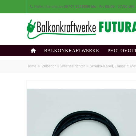
Rufen Sie uns an
06747 1249286 Mo - Fr: 08:00 - 17:00 Uhr
BALKONKRAFTWERKE
PHOTOVOL
Home
>
Zubehör
>
Wechselrichter
>
Schuko-Kabel, Länge: 5 Me